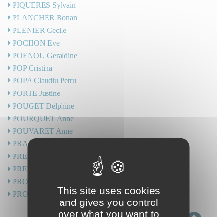
PIQUERES Sylvain
PLANCHER Ronan
PLENIER Cecile
POCHON Eve
POENOU Geraldine
POP Cristina
POPA Claudiu Petru
PORTE Justine
POUGET Delphine
POURQUET Anne
POUVARET Anne
PRADIER Morgan
PRESA Marie
PREVOT-BITOT Nathalie
PROHET Gaëtan
This site uses cookies
PROUVOT Caroline
and gives you control
over what you want to