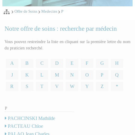
Offre de Soins
Medecins
P
Notre offre de soins : recherche par médecin
Vous pouvez restreindre la liste en cliquant sur la première lettre du nom
du praticien recherché.
A
B
C
D
E
F
G
H
J
K
L
M
N
O
P
Q
R
S
T
V
W
Y
Z
*
P
PACHCINSKI Mathilde
PACTEAU Chloe
PALAO Jean Charles