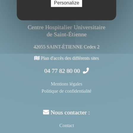
Personalize
Centre Hospitalier Universitaire
de Saint-Étienne
42055 SAINT-ÉTIENNE Cedex 2
Plan d'accès des différents sites
04 77 82 80 00
Mentions légales
Politique de confidentialité
Nous contacter :
Contact