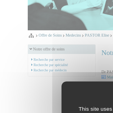
Offre de Soins
Medecins
PASTOR Elise
Notre offre de soins
Notr
Recherche par service
Recherche par spécialité
Recherche par médecin
Dr PA
Mail
Serv
SAMU
This site uses