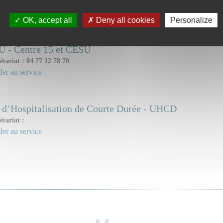
étariat : 04 77 12 78 70
er au service
OK, accept all
Deny all cookies
Personalize
 - Centre 15 et CESU
étariat : 04 77 12 78 70
er au service
 d’Hospitalisation de Courte Durée - UHCD
étariat :
er au service