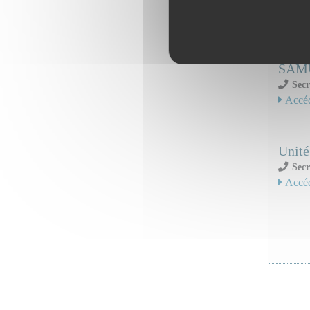
Secr
Accéd
SAMU
Secr
Accéd
Unité
Secr
Accéd