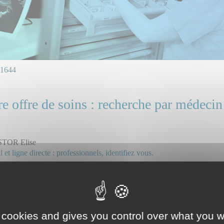
1644
e offre de soins : recherche par médecin
STOR Elise
 et ligne directe : professionnels, identifiez vous.
ice(s) ou unité(s) concerné(s) :
 - Centre 15 et CESU
 cookies and gives you control over what you w