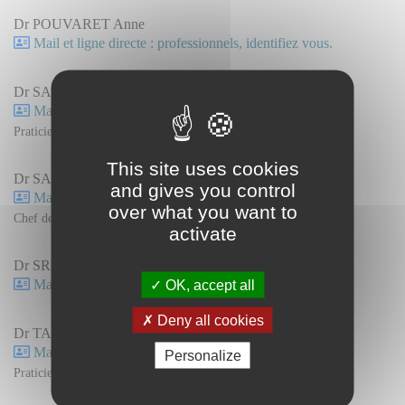
Dr POUVARET Anne
Mail et ligne directe : professionnels, identifiez vous.
Dr SALMAN Ahmad
Mail et ligne directe : professionnels, identifiez vous.
Praticien attaché
This site uses cookies
Dr SAUNIER Florian
and gives you control
Mail et ligne directe : professionnels, identifiez vous.
over what you want to
Chef de Clinique Assistant
activate
Dr SREIRI Nour El Houda
OK, accept all
Mail et ligne directe : professionnels, identifiez vous.
Deny all cookies
Dr TAMISIER Norbert
Mail et ligne directe : professionnels, identifiez vous.
Personalize
Praticien contractuel.