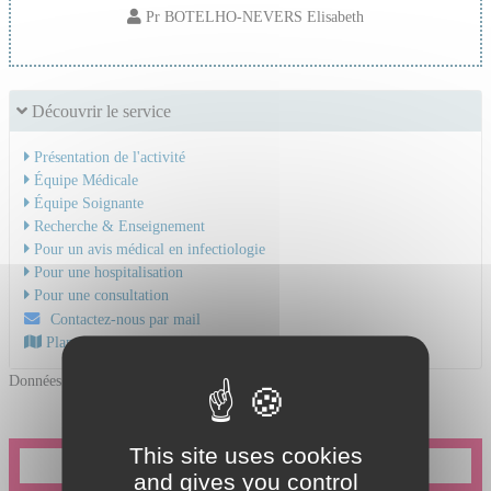
Pr BOTELHO-NEVERS Elisabeth
Découvrir le service
Présentation de l'activité
Équipe Médicale
Équipe Soignante
Recherche & Enseignement
Pour un avis médical en infectiologie
Pour une hospitalisation
Pour une consultation
Contactez-nous par mail
Plan d'accès au CHU
Données mises à jour le 21/04/2026
This site uses cookies
Je souhaite prendre un rendez-vous en ligne
and gives you control