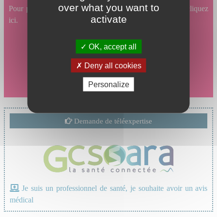
over what you want to
Pour prendre un rendez-vous en ligne en Infectiologie, cliquez
activate
ici.
OK, accept all
Deny all cookies
Personalize
Demande de téléexpertise
Je suis un professionnel de santé, je souhaite avoir un avis
médical