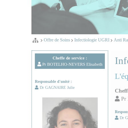
Offre de Soins
Infectiologie UGRI
Anti R
Inf
Cheffe de service :
Pr BOTELHO-NEVERS Elisabeth
L'é
Responsable d'unité :
Dr GAGNAIRE Julie
Cheff
Pr
Respons
Dr G