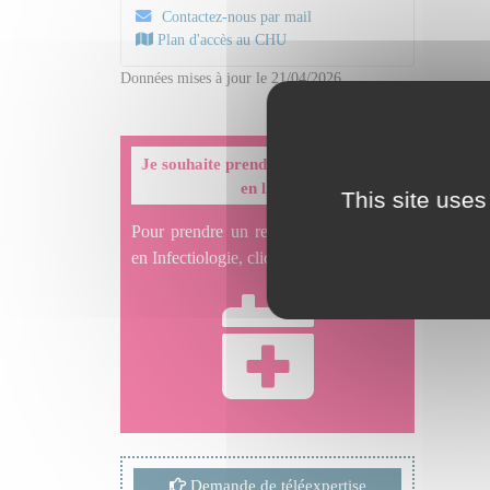
Contactez-nous par mail
Plan d'accès au CHU
Données mises à jour le 21/04/2026
Je souhaite prendre un rendez-vous
en ligne
This site uses
Pour prendre un rendez-vous en ligne
en Infectiologie, cliquez ici.
Demande de téléexpertise