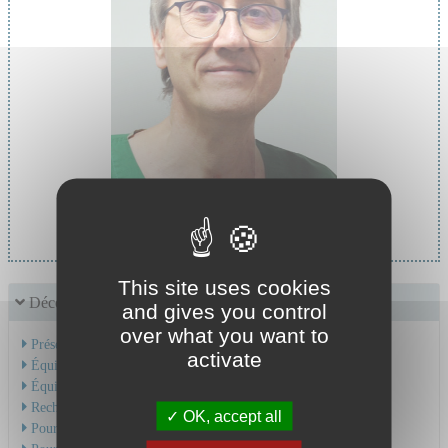
Chef de service :
Pr PERROT Jean Luc
This site uses cookies
Découvrir le service
and gives you control
over what you want to
Présentation de l'activité
activate
Équipe Médicale
Équipe Soignante
Recherche & Enseignement
OK, accept all
Pour une consultation en urgence