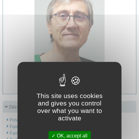
Chef de service :
Pr PERROT Jean Luc
This site uses cookies
and gives you control
Découvrir le service
over what you want to
activate
Présentation de l'activité
Équipe Médicale
Équipe Soignante
OK, accept all