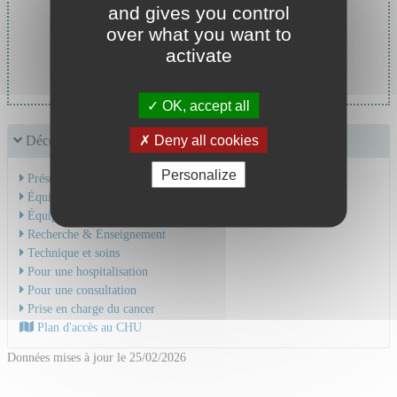
and gives you control
Chef de service :
over what you want to
Pr CAMDESSANCHE Jean-
activate
Philippe
OK, accept all
Deny all cookies
Découvrir le service
Personalize
Présentation de l'activité
Équipe Médicale
Équipe Soignante
Recherche & Enseignement
Technique et soins
Pour une hospitalisation
Pour une consultation
Prise en charge du cancer
Plan d'accès au CHU
Données mises à jour le 25/02/2026