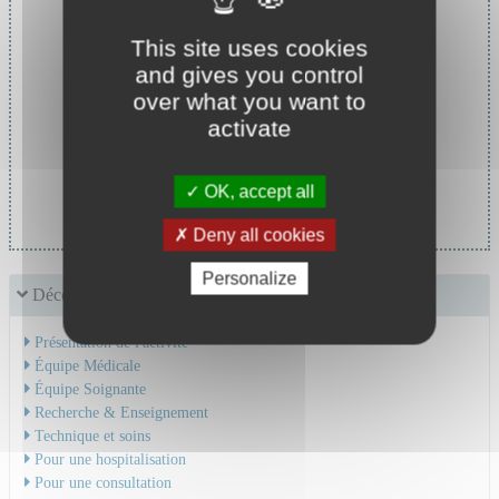
This site uses cookies
and gives you control
over what you want to
activate
Chef de service :
Pr CAMDESSANCHE Jean-
OK, accept all
Philippe
Deny all cookies
Personalize
Découvrir le service
Présentation de l'activité
Équipe Médicale
Équipe Soignante
Recherche & Enseignement
Technique et soins
Pour une hospitalisation
Pour une consultation