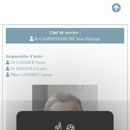
Chef de service :
Pr CAMDESSANCHE Jean-Philippe
Responsables d'unité :
Dr GARNIER Pierre
Dr MAZZOLA Laure
Mme GANDREY Carine