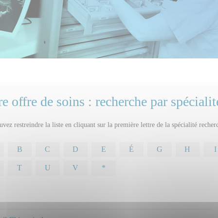
e offre de soins : recherche par spécialit
vez restreindre la liste en cliquant sur la première lettre de la spécialité recher
B
C
D
E
É
G
H
I
T
U
V
*