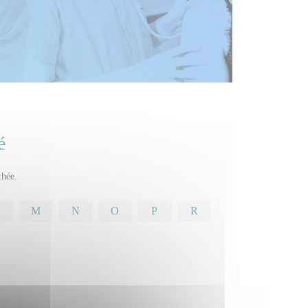
é
chée.
M
N
O
P
R