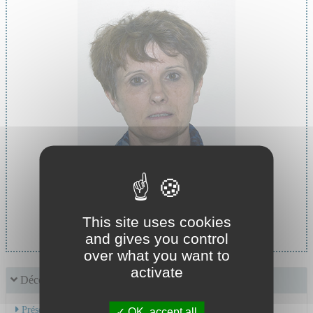
Cheffe de service :
This site uses cookies
Pr MASSOUBRE Catherine
and gives you control
over what you want to
activate
Découvrir le service
Présentation de l'activité
OK, accept all