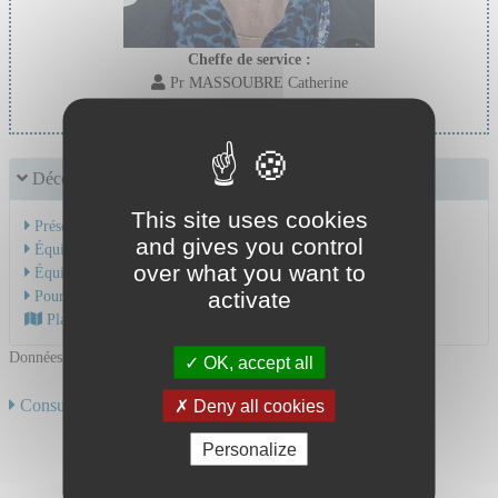
Cheffe de service :
Pr MASSOUBRE Catherine
Découvrir le service
This site uses cookies
Présentation de l'activité
and gives you control
Équipe Médicale
over what you want to
Équipe Soignante
activate
Pour une hospitalisation
Plan d'accès au CHU
Données mises à jour le 18/06/2024
OK, accept all
Consulter toute notre offre de soins
Deny all cookies
Personalize