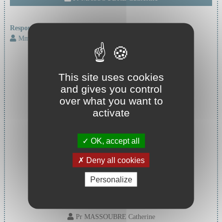
Responsable d'unité :
Mme RICHARD-RIVORY Carole
This site uses cookies
and gives you control
over what you want to
activate
OK, accept all
Deny all cookies
Personalize
Cheffe de service :
Pr MASSOUBRE Catherine