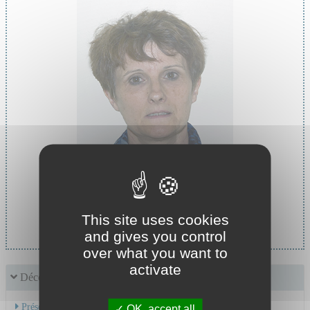
Cheffe de service :
This site uses cookies
Pr MASSOUBRE Catherine
and gives you control
over what you want to
activate
Découvrir le service
Présentation de l'activité
OK, accept all