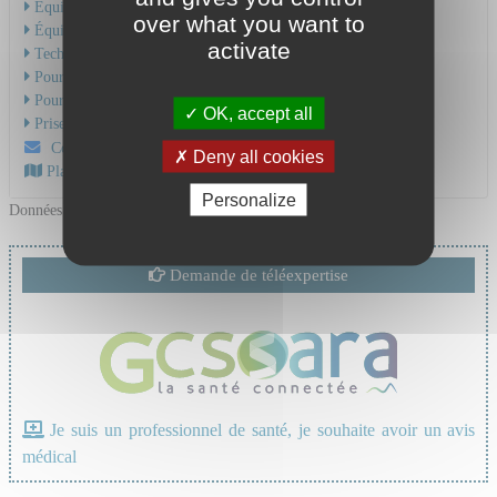
Équipe Médicale
over what you want to
Équipe Soignante
activate
Technique et soins
Pour une hospitalisation
Pour une consultation
OK, accept all
Prise en charge du cancer
Contactez-nous par mail
Deny all cookies
Plan d'accès au CHU
Personalize
Données mises à jour le 03/12/2025
Demande de téléexpertise
Je suis un professionnel de santé, je souhaite avoir un avis
médical