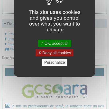
Pr STEPHAN Jean Louis
This site uses cookies
and gives you control
over what you want to
Découvrir le service
activate
Présentation de l'activité
Équipe Médicale
OK, accept all
Équipe Soignante
Plan d'accès au CHU
Deny all cookies
Données mises à jour le 05/02/2026
Personalize
Demande de téléexpertise
Je suis un professionnel de santé, je souhaite avoir un avis