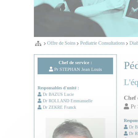
Offre de Soins
Pediatrie Consultations
Diab
Péd
Chef de service :
Pr STEPHAN Jean Louis
L'é
Responsables d'unité :
Dr BAZUS Lucie
Chef 
Dr ROLLAND Emmanuelle
Pr 
Dr ZEKRE Franck
Respons
Dr B
Dr R