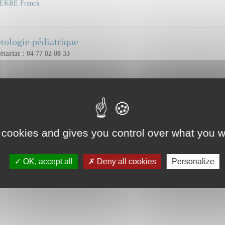
EKRE Franck
tologie pédiatrique
étariat : 04 77 82 80 33
ZUS Lucie
Dr CHAL
 et ligne directe : professionnels, identifiez vous.
Mail et
TRAT Lucie
Dr POP Cr
 cookies and gives you control over what you w
 et ligne directe : professionnels, identifiez vous.
Mail et
OK, accept all
Deny all cookies
Personalize