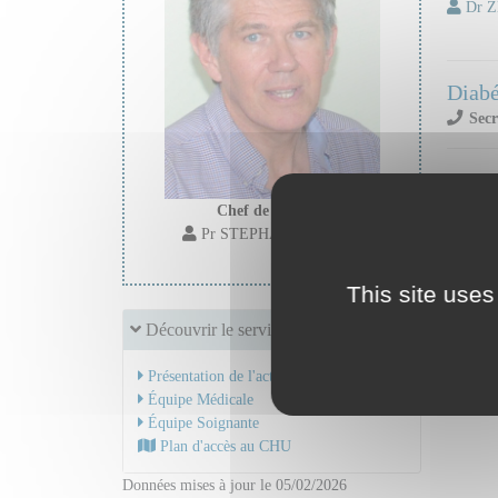
Dr Z
Diabé
Secr
Dr BA
Chef de service :
Mail
Pr STEPHAN Jean Louis
Dr MA
This site uses
Mail
Découvrir le service
Présentation de l'activité
Équipe Médicale
Équipe Soignante
Plan d'accès au CHU
Données mises à jour le 05/02/2026