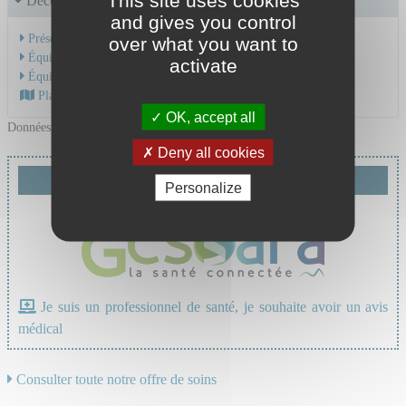
This site uses cookies
Découvrir le service
and gives you control
Présentation de l'activité
over what you want to
Équipe Médicale
activate
Équipe Soignante
Plan d'accès au CHU
OK, accept all
Données mises à jour le 05/02/2026
Deny all cookies
Demande de téléexpertise
Personalize
Je suis un professionnel de santé, je souhaite avoir un avis
médical
Consulter toute notre offre de soins