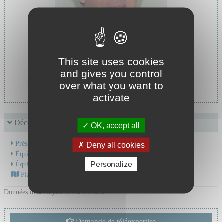
This site uses cookies
Chef de service :
and gives you control
Pr STEPHAN Jean Louis
over what you want to
activate
Découvrir le service
OK, accept all
Présentation de l'activité
Deny all cookies
Équipe Médicale
Personalize
Équipe Soignante
Plan d'accès au CHU
Données mises à jour le 05/02/2026
Demande de téléexpertise