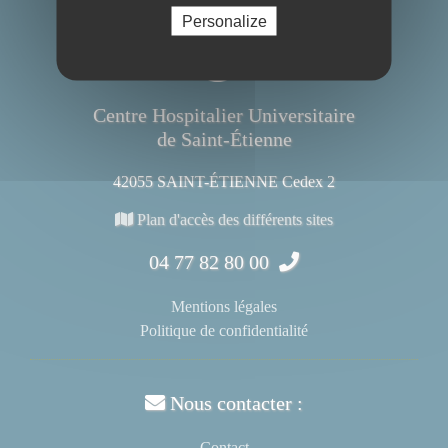
Personalize
Centre Hospitalier Universitaire
de Saint-Étienne
42055 SAINT-ÉTIENNE Cedex 2
Plan d'accès des différents sites
04 77 82 80 00
Mentions légales
Politique de confidentialité
Nous contacter :
Contact