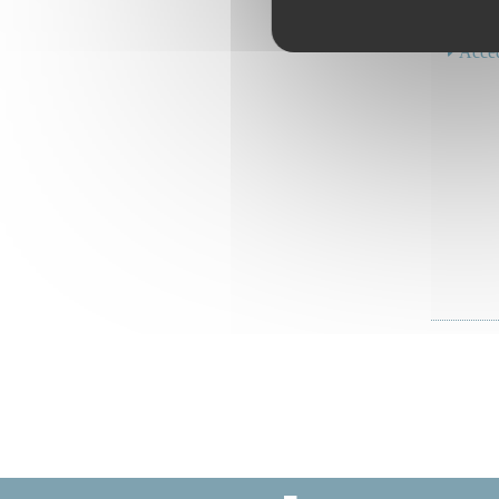
Derm
Secr
Accéd