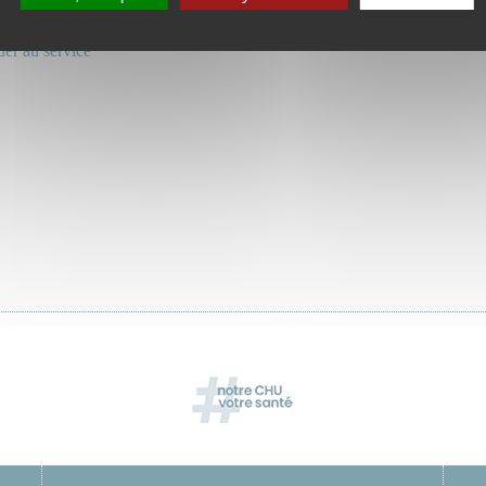
atologie
étariat : 04 77 82 83 33
er au service