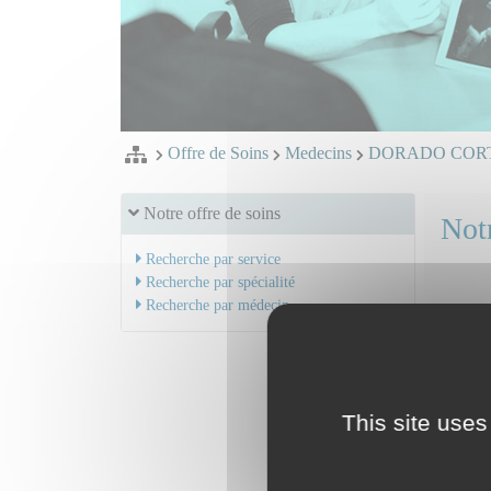
Offre de Soins
Medecins
DORADO CORTE
Notre offre de soins
Notr
Recherche par service
Recherche par spécialité
Recherche par médecin
Dr DO
Mail
Assistan
Serv
This site uses