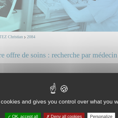
Z Christian
2084
e offre de soins : recherche par médecin
RADO CORTEZ Christian
 et ligne directe : professionnels, identifiez vous.
t spécialiste.
ice(s) ou unité(s) concerné(s) :
 cookies and gives you control over what you w
OK, accept all
Deny all cookies
Personalize