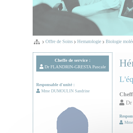
Offre de Soins
Hematologie
Biologie moléc
Hé
Cheffe de service :
Dr FLANDRIN-GRESTA Pascale
L'é
Responsable d'unité :
Mme DUMOULIN Sandrine
Cheff
Dr
Respons
Mme 