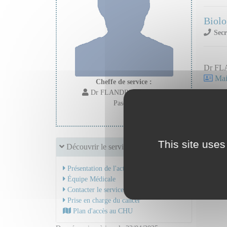
Biolo
Secr
Dr FL
Mail
Cheffe de service :
Dr FLANDRIN-GRESTA
Pascale
This site uses
Découvrir le service
Présentation de l'activité
Équipe Médicale
Contacter le service
Prise en charge du cancer
Plan d'accès au CHU