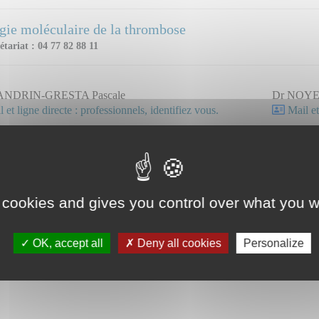
gie moléculaire de la thrombose
étariat : 04 77 82 88 11
ANDRIN-GRESTA Pascale
Dr NOYEL
 et ligne directe : professionnels, identifiez vous.
Mail et
 cookies and gives you control over what you w
OK, accept all
Deny all cookies
Personalize