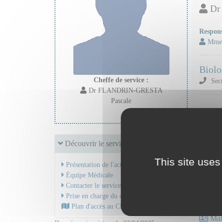
Dr
Respons
Mme 
Biolo
Cheffe de service :
Secr
Dr FLANDRIN-GRESTA
Pascale
Dr FL
Mail
Découvrir le service
This site uses
Cytog
Présentation de l'activité
Secr
Équipe Médicale
Contacter le service
Prise en charge du cancer
Plan d'accès au CHU
Dr RI
Mail