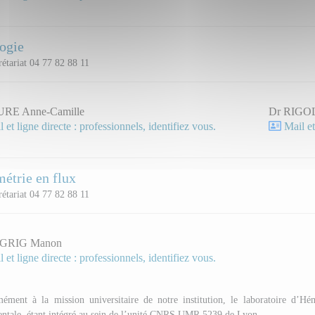
ogie
étariat 04 77 82 88 11
URE Anne-Camille
Dr RIGO
 et ligne directe : professionnels, identifiez vous.
Mail et
étrie en flux
étariat 04 77 82 88 11
GRIG Manon
 et ligne directe : professionnels, identifiez vous.
ément à la mission universitaire de notre institution, le laboratoire d’Hém
ntale, étant intégré au sein de l’unité CNRS UMR 5239 de Lyon.