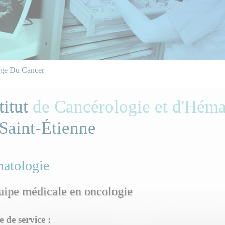
rge Du Cancer
titut
de Cancérologie et d'Héma
Saint-Étienne
atologie
uipe médicale en oncologie
e de service :