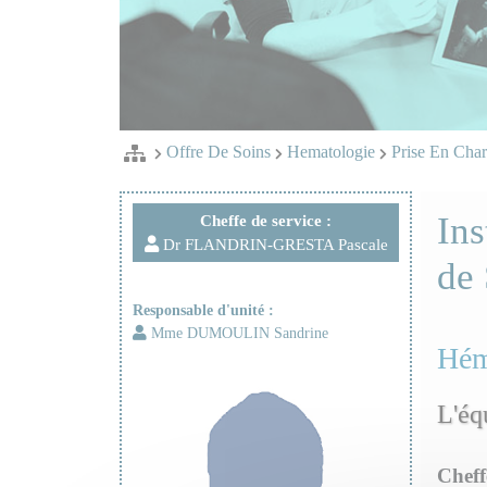
Offre De Soins
Hematologie
Prise En Cha
Ins
Cheffe de service :
Dr FLANDRIN-GRESTA Pascale
de 
Responsable d'unité :
Mme DUMOULIN Sandrine
Hém
L'éq
Cheff