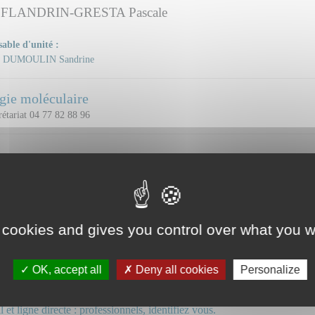
 FLANDRIN-GRESTA Pascale
able d'unité :
DUMOULIN Sandrine
gie moléculaire
étariat 04 77 82 88 96
ANDRIN-GRESTA Pascale
Dr NOYEL
 et ligne directe : professionnels, identifiez vous.
Mail et
 cookies and gives you control over what you w
énétique hématologique
étariat 04 77 82 88 11
OK, accept all
Deny all cookies
Personalize
GOLLET Lauren
 et ligne directe : professionnels, identifiez vous.