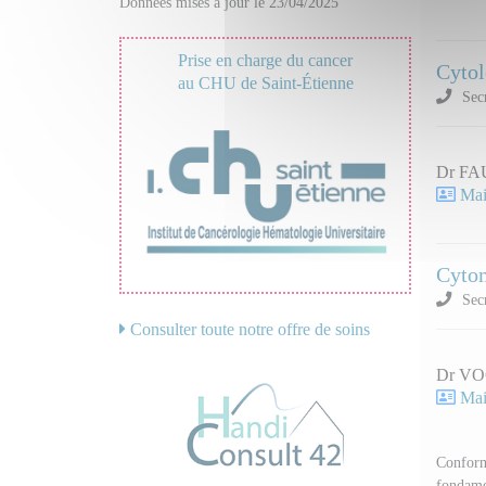
Données mises à jour le 23/04/2025
Prise en charge du cancer
Cytol
au CHU de Saint-Étienne
Secr
Dr FA
Mail
Cytom
Secr
Consulter toute notre offre de soins
Dr VO
Mail
Conform
fondame