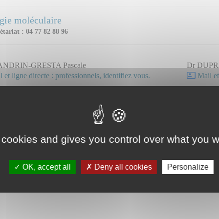
gie moléculaire
étariat : 04 77 82 88 96
ANDRIN-GRESTA Pascale
Dr DUPR
 et ligne directe : professionnels, identifiez vous.
Mail et
YEL Pauline
 et ligne directe : professionnels, identifiez vous.
 cookies and gives you control over what you w
OK, accept all
Deny all cookies
Personalize