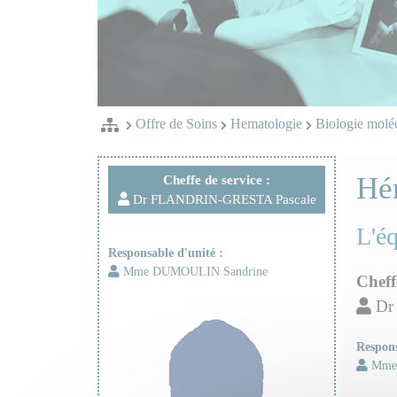
Offre de Soins
Hematologie
Biologie molé
Hé
Cheffe de service :
Dr FLANDRIN-GRESTA Pascale
L'é
Responsable d'unité :
Mme DUMOULIN Sandrine
Cheff
Dr
Respons
Mme 