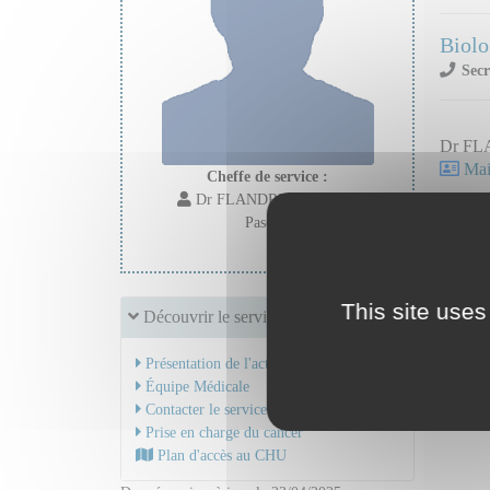
Biolo
Secr
Dr FL
Mail
Cheffe de service :
Dr FLANDRIN-GRESTA
Pascale
Dr NO
Mail
This site uses
Découvrir le service
Présentation de l'activité
Équipe Médicale
Contacter le service
Prise en charge du cancer
Plan d'accès au CHU