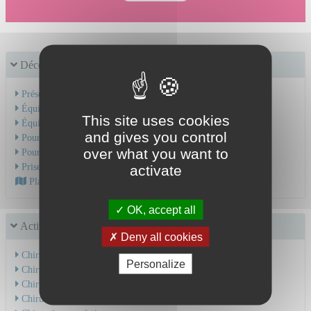
Découvrir le service
Présentation de l'activité
Équipe médicale
This site uses cookies
Équipe soignante
and gives you control
Pour une hospitalisation
over what you want to
Pour une consultation
Prise en charge du cancer
activate
Plan d'accès au CHU
OK, accept all
Activités chirurgicales
Deny all cookies
Chirurgie diverticulaire
Personalize
Chirurgie hépatobiliaire
Chirurgie de l'estomac
Chirurgie de l'oesophage