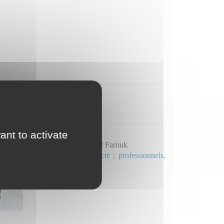
ant to activate
Dr MOURTHADHOI Farouk
Mail et ligne directe : professionnels,
identifiez vous.