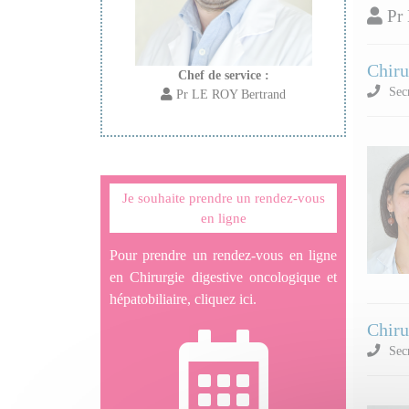
Pr 
Chiru
Chef de service :
Secr
Pr LE ROY Bertrand
Je souhaite prendre un rendez-vous
en ligne
Pour prendre un rendez-vous en ligne
en Chirurgie digestive oncologique et
hépatobiliaire, cliquez ici.
Chiru
Secr