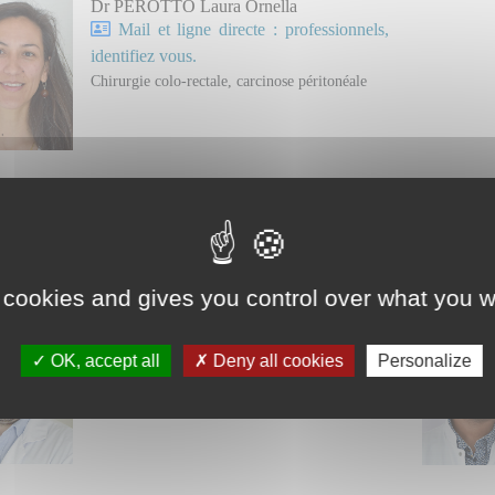
Dr PEROTTO Laura Ornella
Mail et ligne directe : professionnels,
identifiez vous.
Chirurgie colo-rectale, carcinose péritonéale
rgie hépato-biliaire et pancréatique
étariat 04 77 12 77 17
 cookies and gives you control over what you w
Pr LE ROY Bertrand
Mail et ligne directe : professionnels,
OK, accept all
Deny all cookies
Personalize
identifiez vous.
Chirurgie hépato-biliaire et pancréatique