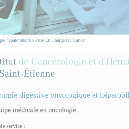
que hepatobiliaire
Prise En Charge Du Cancer
titut
de Cancérologie et d'Héma
Saint-Étienne
urgie digestive oncologique et hépatobil
uipe médicale en oncologie
de service :