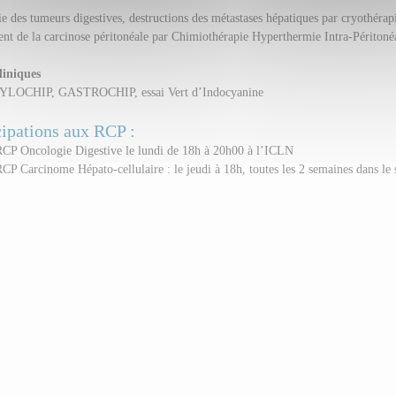
e des tumeurs digestives, destructions des métastases hépatiques par cryothérap
ent de la carcinose péritonéale par Chimiothérapie Hyperthermie Intra-Périton
liniques
LOCHIP, GASTROCHIP, essai Vert d’Indocyanine
cipations aux RCP :
RCP Oncologie Digestive le lundi de 18h à 20h00 à l’ICLN
CP Carcinome Hépato-cellulaire : le jeudi à 18h, toutes les 2 semaines dans le 