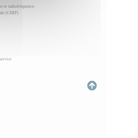
ie et radiofréquence.
éale (CHIP)
service