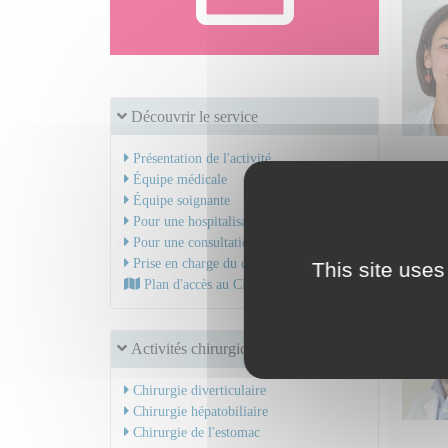
Découvrir le service
Présentation de l'activité
Équipe médicale
Chiru
Équipe soignante
Secr
Pour une hospitalisation
Pour une consultation
Prise en charge du cancer
This site uses
Plan d'accès au CHU
Activités chirurgicales
Chirurgie diverticulaire
Chirurgie hépatobiliaire
Chirurgie de l'estomac