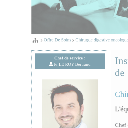
Offre De Soins
Chirurgie digestive oncologi
Ins
Chef de service :
Pr LE ROY Bertrand
de 
Chir
L'éq
Chef 