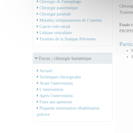
Chirurgie de l'oesophage
Chirurgi
Chirurgie pancréatique
Traitem
Chirurgie pariétale
Maladies inflammatoires de l’intestin
Essais c
Cancer colo-rectal
PROPHY
Lithiase vésiculaire
Troubles de la Statique Pelvienne
Parti
R
Focus : chirurgie bariatrique
Accueil
Techniques chirurgicales
Avant l'intervention
L'intervention
Après l'intervention
Foire aux questions
Plaquette information réhabilitation
précoce