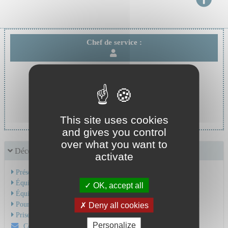
Chef de service :
Chef de service :
This site uses cookies
and gives you control
over what you want to
Découvrir le service
activate
Présentation de l'activité
Équipe Médicale
OK, accept all
Équipe Soignante
Pour une hospitalisation
Deny all cookies
Prise en charge du cancer
Personalize
Contactez-nous par mail