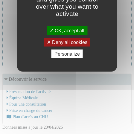
over what you want to
activate
OK, accept all
Deny all cookies
Chef de service :
Pr MORNEX Jean-François
Personalize
Découvrir le service
Présentation de l'activité
Équipe Médicale
Pour une consultation
Prise en charge du cancer
Plan d'accès au CHU
Données mises à jour le 20/04/2026