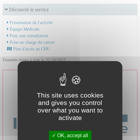
Découvrir le service
Présentation de l'activité
Équipe Médicale
Pour une consultation
Prise en charge du cancer
Plan d'accès au CHU
Données mises à jour le 31/10/2023
Prise en charge du cancer
au CHU de Saint-Étienne
This site uses cookies
and gives you control
over what you want to
activate
OK, accept all