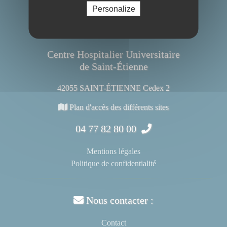
Personalize
Centre Hospitalier Universitaire
de Saint-Étienne
42055 SAINT-ÉTIENNE Cedex 2
Plan d'accès des différents sites
04 77 82 80 00
Mentions légales
Politique de confidentialité
Nous contacter :
Contact