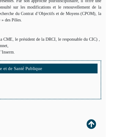
résentés. Par son approche pluridisciplinaire, il offre une
nsulté sur les modifications et le renouvellement de la
la recherche du Contrat d’Objectifs et de Moyens (CPOM), la
e » des Pôles.
la CME, le président de la DRCI, le responsable du CIC) ,
nnet,
l’Inserm.
 et de Santé Publique