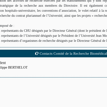
tion des activités de recherche exercées par les établissements qui y sont rep
stratégique de la recherche aux membres du Directoire. Il est également co
on hospitalo-universitaire, les conventions d’association, le volet relatif à 
echerche du contrat pluriannuel de l’Université, ainsi que les projets « recherch
omposé de :
 représentants du CHU désignés par le Directeur Général (dont le président de 
 représentants de l’Université désignés par le Président de l’Université Jean Mo
 représentants d’organismes de recherche désignés par le Directeur Général de 
Contacts Comité de la Recherche Biomédicale
dent
hilippe BERTHELOT