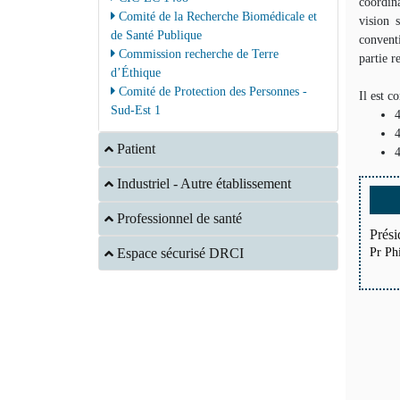
coordina
Comité de la Recherche Biomédicale et
vision 
de Santé Publique
conventi
Commission recherche de Terre
partie r
d’Éthique
Comité de Protection des Personnes -
Il est c
Sud-Est 1
4
4
Patient
4
Industriel - Autre établissement
Professionnel de santé
Prési
Pr P
Espace sécurisé DRCI