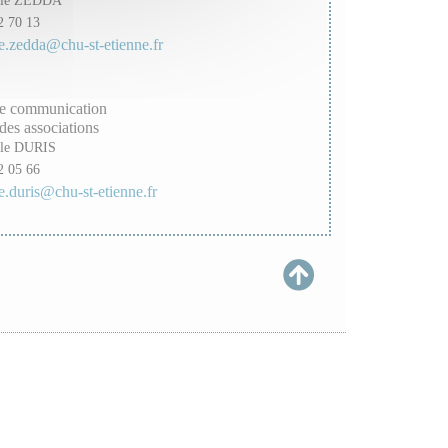
2 70 13
le.zedda@chu-st-etienne.fr
e communication
des associations
lle DURIS
2 05 66
le.duris@chu-st-etienne.fr