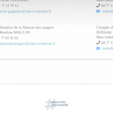
 77 12 70 13
04 77 1
arole.gagnaire@chu-st-etienne.fr
isabel
inatrice de la Maison des usagers
Chargée d
Référente 
Roselyne MAILLON
Mme Isabe
 77 82 92 02
04 77 1
aisondesusagers@chu-st-etienne.fr
isabel