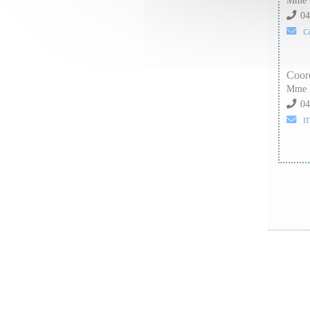
04
c
Coord
Mme 
04
m