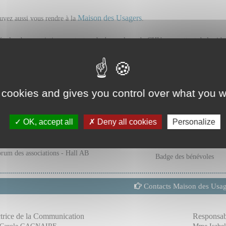
Maison des Usagers
uvez aussi vous rendre à la
.
voles des associations portent un badge au logo du CHU, permettant de les iden
 cookies and gives you control over what you w
OK, accept all
Deny all cookies
Personalize
rum des associations - Hall AB
Badge des bénévoles
Contacts Maison des Usag
trice de la Communication
Responsab
Carole GAGNAIRE
Mme Isabe