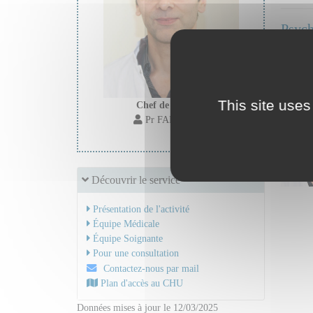
Psych
Secr
This site uses
Chef de service :
Pr FAKRA Eric
Découvrir le service
Présentation de l'activité
Équipe Médicale
Équipe Soignante
Pour une consultation
Contactez-nous par mail
Plan d'accès au CHU
Données mises à jour le 12/03/2025