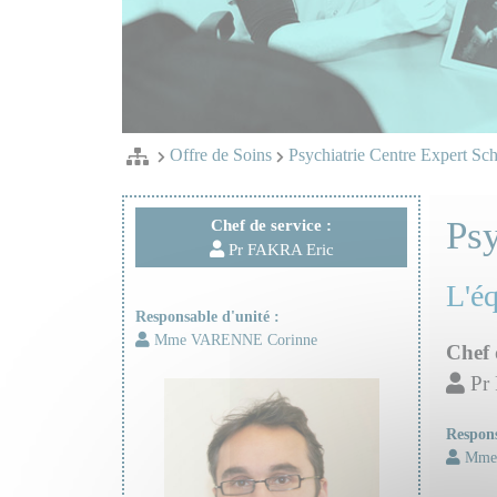
Offre de Soins
Psychiatrie Centre Expert Sc
Psy
Chef de service :
Pr FAKRA Eric
L'é
Responsable d'unité :
Mme VARENNE Corinne
Chef 
Pr
Respons
Mme 