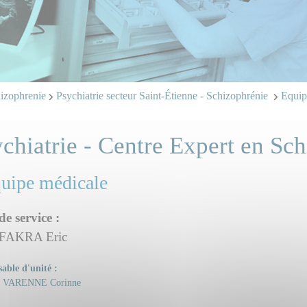
hizophrenie
Psychiatrie secteur Saint-Étienne - Schizophrénie
Equip
chiatrie - Centre Expert en Sc
quipe médicale
de service :
 FAKRA Eric
able d'unité :
VARENNE Corinne