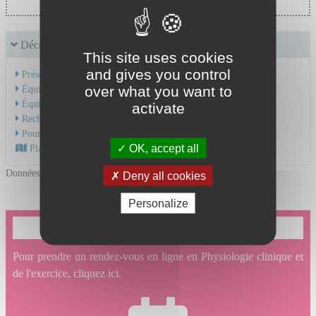
Découvrir le service
This site uses cookies
and gives you control
Présentation de l'activité
over what you want to
Équipe Médicale
Équipe Soignante
activate
Recherche et Formation
Pour une consultation
OK, accept all
Plan d'accès au CHU
Données mises à jour le 09/01/2026
Deny all cookies
Personalize
Je souhaite prendre un rendez-vous en ligne
Pour prendre un rendez-vous en ligne en Physiologie clinique et
de l'exercice, cliquez ici.