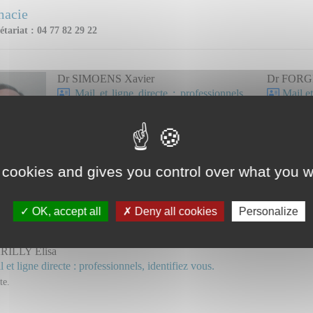
macie
étariat : 04 77 82 29 22
Dr SIMOENS Xavier
Dr FORGE
Mail et ligne directe : professionnels,
Mail et
identifiez vous.
 cookies and gives you control over what you w
LFON Sophie
Dr MACE
OK, accept all
Deny all cookies
Personalize
 et ligne directe : professionnels, identifiez vous.
Mail et
RILLY Elisa
 et ligne directe : professionnels, identifiez vous.
te.