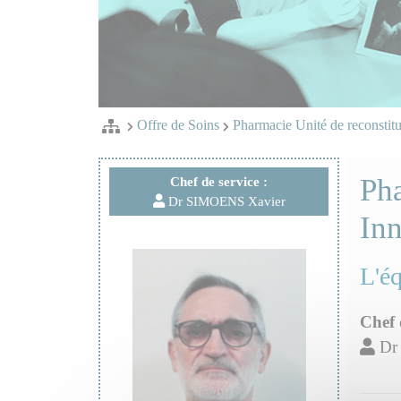
Offre de Soins
Pharmacie Unité de reconstitu
Ph
Chef de service :
Dr SIMOENS Xavier
In
L'é
Chef 
Dr