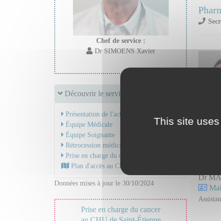
Phar
Secr
Chef de service :
Dr SIMOENS Xavier
Découvrir le service
Présentation de l'activité
This site uses
Équipe Médicale
Équipe Soignante
Dr KA
Rétrocession médicamenteuse
Mail
Prise en charge du cancer
Plan d'accès au CHU
Dr MA
Données mises à jour le 30/10/2024
Mail
Assistan
Prise en charge du cancer
au CHU de Saint-Étienne