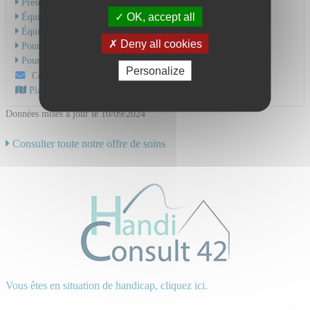
Présentation de l'activité
OK, accept all
Équipe Médicale
Équipe Soignante
Deny all cookies
Pour une hospitalisation
Pour une consultation
Personalize
Contactez-nous par mail
Plan d'accès au CHU
Données mises à jour le 10/09/2024
Consulter toute notre offre de soins
Vous êtes en situation de handicap, cliquez ici.