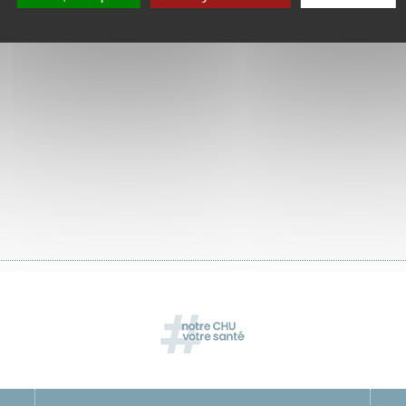
étariat : 04 77 82 81 34
er au service