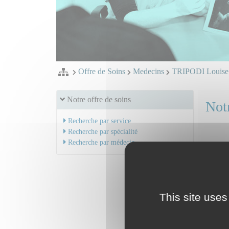
Offre de Soins
Medecins
TRIPODI Louis
Notre offre de soins
Notr
Recherche par service
Recherche par spécialité
Recherche par médecin
Dr TR
Mail
Serv
This site uses
Accue