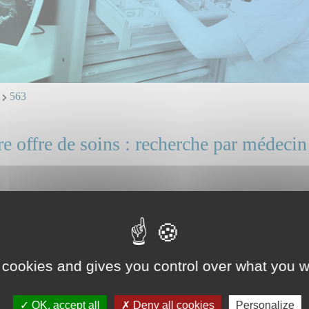
e
563
e offre de soins : recherche par médecin
IPODI Louise
 et ligne directe : professionnels, identifiez vous.
ice(s) ou unité(s) concerné(s) :
 cookies and gives you control over what you w
il Médical
OK, accept all
Deny all cookies
Personalize