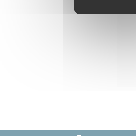
Secr
Accéd