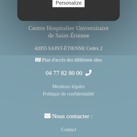
Personalize
Centre Hospitalier Universitaire
de Saint-Étienne
42055 SAINT-ÉTIENNE Cedex 2
Plan d'accès des différents sites
04 77 82 80 00
Mentions légales
Politique de confidentialité
Nous contacter :
Contact