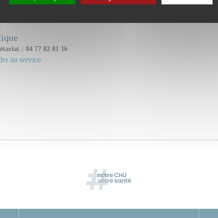
ice(s) ou unité(s) concerné(s) :
tique
étariat : 04 77 82 81 16
er au service