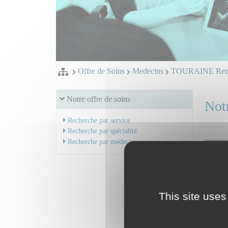
Offre de Soins
Medecins
TOURAINE Ren
Notre offre de soins
Notr
Recherche par service
Recherche par spécialité
Recherche par médecin
This site uses