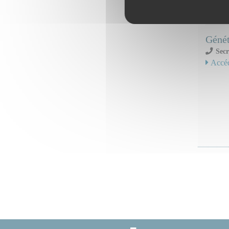
Serv
Géné
Secr
Accéd