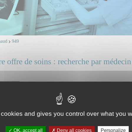
aud
949
e offre de soins : recherche par médecin
Dr TOURAINE Renaud
Mail et ligne directe : professionnels, identifiez vous.
 cookies and gives you control over what you w
OK, accept all
Deny all cookies
Personalize