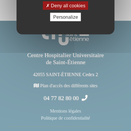
Deny all cookies
Personalize
Centre Hospitalier Universitaire
de Saint-Étienne
42055 SAINT-ÉTIENNE Cedex 2
Plan d'accès des différents sites
04 77 82 80 00
Mentions légales
Politique de confidentialité