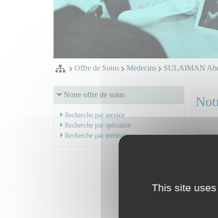
Offre de Soins
Medecins
SULAIMAN Abdu
Notre offre de soins
Notr
Recherche par service
Recherche par spécialité
Recherche par médecin
This site uses