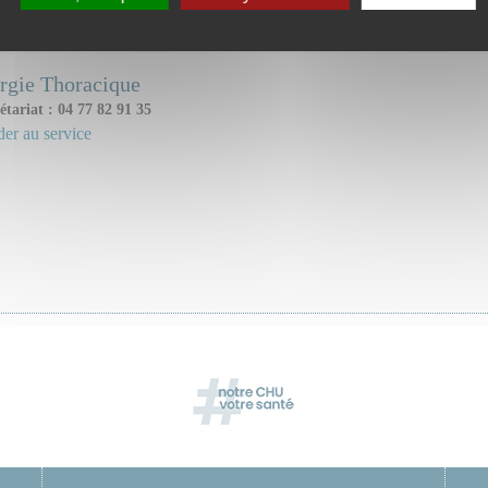
ice(s) ou unité(s) concerné(s) :
rgie Thoracique
étariat : 04 77 82 91 35
er au service