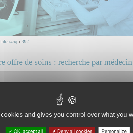
lrazzaq
392
e offre de soins : recherche par médecin
Dr SULAIMAN Abdulrazzaq
Mail et ligne directe : professionnels, identifiez vous.
 cookies and gives you control over what you w
OK, accept all
Deny all cookies
Personalize