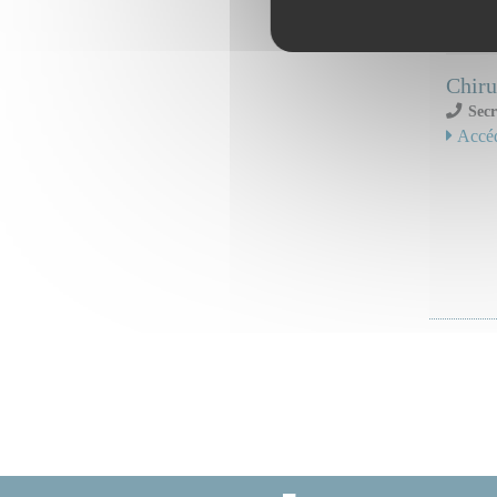
Serv
Chiru
Secr
Accéd