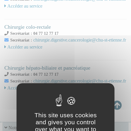
Accéder au service
Chirurgie colo-rectale
Secrétariat : 04 77 12 77 17
chirurgie.digestive.cancerologie@chu-st-etienne.fr
Secrétariat :
Accéder au service
Chirurgie hépato-biliaire et pancréatique
Secrétariat : 04 77 12 77 17
chirurgie.digestive.cancerologie@chu-st-etienne.fr
Secrétariat :
Accéder au service
This site uses cookies
and gives you control
Notre offre de soins
over what you want to