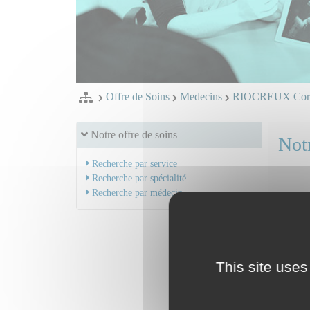
Offre de Soins
Medecins
RIOCREUX Core
Notre offre de soins
Notr
Recherche par service
Recherche par spécialité
Recherche par médecin
Dr RI
Mail
Praticie
Serv
This site uses