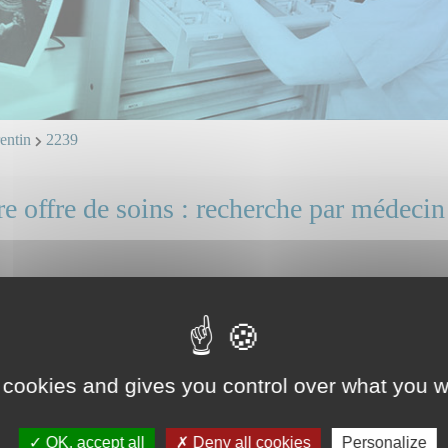
ntin
2239
e offre de soins : recherche par médecin
OCREUX Corentin
 et ligne directe : professionnels, identifiez vous.
n Hospitalier Contractuel
ice(s) ou unité(s) concerné(s) :
 cookies and gives you control over what you w
OK, accept all
Deny all cookies
Personalize