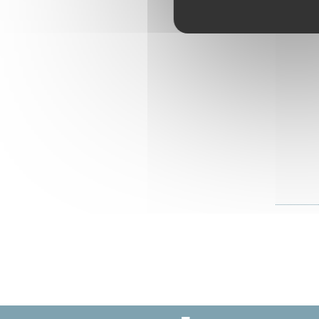
Secr
Accéd