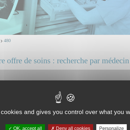
a
480
e offre de soins : recherche par médecin
TEM Ossama
 et ligne directe : professionnels, identifiez vous.
ice(s) ou unité(s) concerné(s) :
 cookies and gives you control over what you w
chirurgie Valence
OK, accept all
Deny all cookies
Personalize