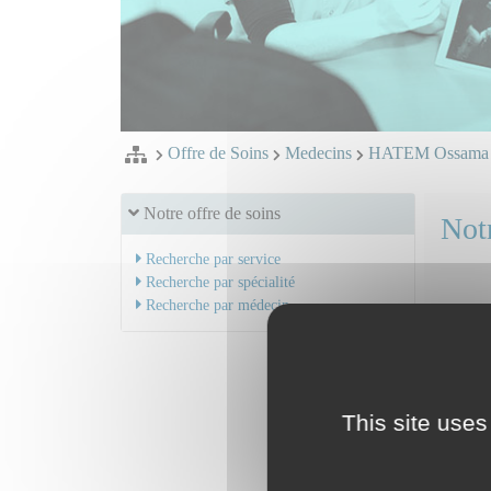
Offre de Soins
Medecins
HATEM Ossam
Notre offre de soins
Notr
Recherche par service
Recherche par spécialité
Recherche par médecin
Dr HA
Mail
Serv
This site uses
Neuro