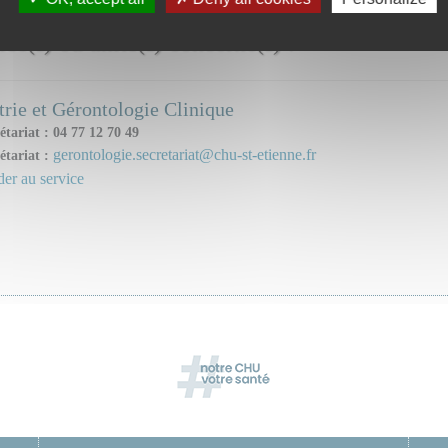
ice(s) ou unité(s) concerné(s) :
trie et Gérontologie Clinique
étariat : 04 77 12 70 49
gerontologie.secretariat@chu-st-etienne.fr
étariat :
er au service