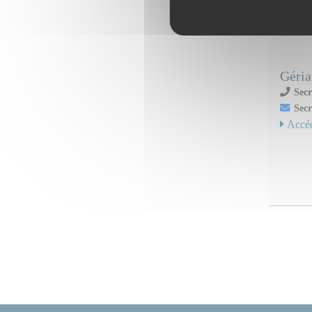
Serv
Géria
Secr
Secr
Accéd