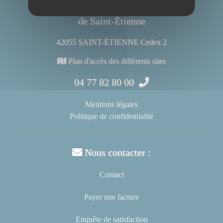
Centre Hospitalier Universitaire
de Saint-Étienne
42055 SAINT-ÉTIENNE Cedex 2
Plan d'accès des différents sites
04 77 82 80 00
Mentions légales
Politique de confidentialité
Nous contacter :
Contact
Payer une facture
Enquête de satisfaction