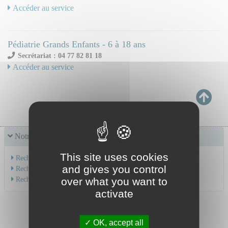
Accéder au service
Pédiatrie Grands Enfants - 6 à 18 ans
Secrétariat : 04 77 82 81 18
Accéder au service
Notre offre de soins
This site uses cookies
Recherche par service
and gives you control
Recherche par spécialité
Recherche par médecin
over what you want to
activate
OK, accept all