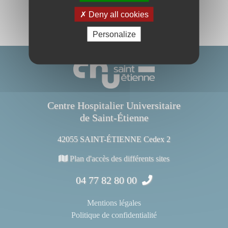
Deny all cookies
Personalize
Centre Hospitalier Universitaire
de Saint-Étienne
42055 SAINT-ÉTIENNE Cedex 2
Plan d'accès des différents sites
04 77 82 80 00
Mentions légales
Politique de confidentialité