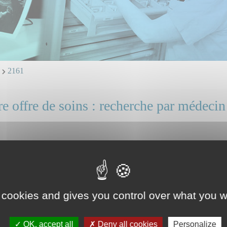
d
2161
e offre de soins : recherche par médecin
 cookies and gives you control over what you w
OK, accept all
Deny all cookies
Personalize