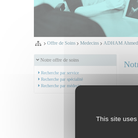
Offre de Soins
Medecins
ADHAM Ahme
Notre offre de soins
Notr
Recherche par service
Recherche par spécialité
Recherche par médecin
This site uses