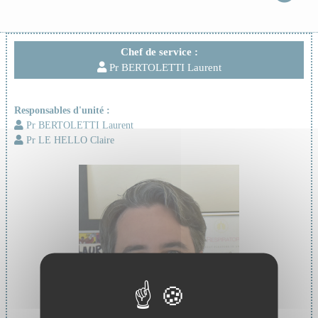
Chef de service :
Pr BERTOLETTI Laurent
Responsables d'unité :
Pr BERTOLETTI Laurent
Pr LE HELLO Claire