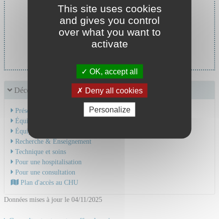
This site uses cookies
and gives you control
over what you want to
Chef de service :
activate
Pr BERTOLETTI Laurent
OK, accept all
Découvrir le service
Deny all cookies
Personalize
Présentation de l'activité
Équipe Médicale
Équipe Soignante
Recherche & Enseignement
Technique et soins
Pour une hospitalisation
Pour une consultation
Plan d'accès au CHU
Données mises à jour le 04/11/2025